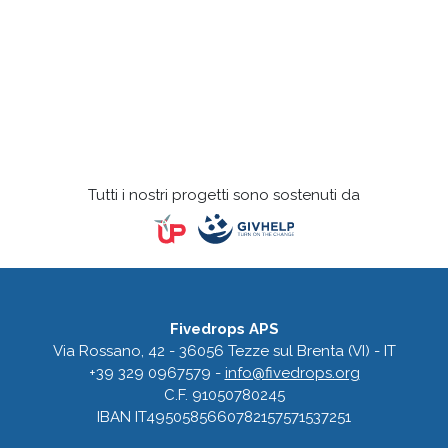
Tutti i nostri progetti sono sostenuti da
Fivedrops APS
Via Rossano, 42 - 36056 Tezze sul Brenta (VI) - IT
+39 329 0967579 -
info@fivedrops.org
C.F. 91050780245
IBAN IT4950585660782157571537251