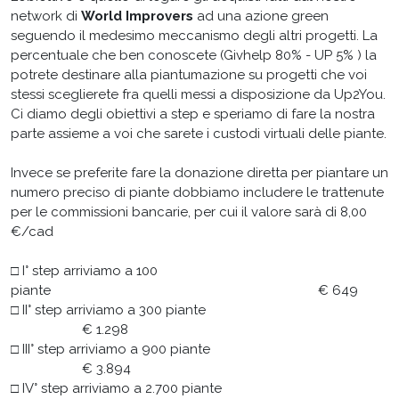
network di
World Improvers
ad una azione green
seguendo il medesimo meccanismo degli altri progetti. La
percentuale che ben conoscete (Givhelp 80% - UP 5% ) la
potrete destinare alla piantumazione su progetti che voi
stessi sceglierete fra quelli messi a disposizione da Up2You.
Ci diamo degli obiettivi a step e speriamo di fare la nostra
parte assieme a voi che sarete i custodi virtuali delle piante.
Invece se preferite fare la donazione diretta per piantare un
numero preciso di piante dobbiamo includere le trattenute
per le commissioni bancarie, per cui il valore sarà di 8,00
€/cad
□ I° step arriviamo a 100
piante € 649
□ II° step arriviamo a 300 piante
€ 1.298
□ III° step arriviamo a 900 piante
€ 3.894
□ IV° step arriviamo a 2.700 piante